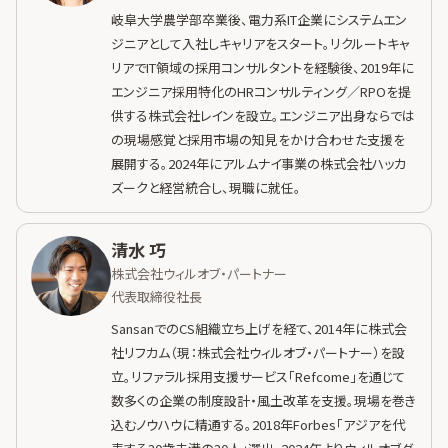
岐阜大学農学部卒業後、電力系IT企業にシステムエン
ジニアとして入社しキャリアをスタート。リクルートキャ
リアでIT領域の採用コンサルタントを経験後、2019年に
エンジニア採用特化のHRコンサルティング／RPOを提
供する株式会社レインを設立。エンジニア出身ならでは
の現場感覚と採用市場の知見をかけ合わせた支援を
展開する。2024年にアルムナイ事業の株式会社ハッカ
ズークと経営統合し、現職に就任。
清水 巧
株式会社ウィルオブ・パートナー
代表取締役社長
SansanでのCS組織立ち上げを経て、2014年に株式会
社リフカム（現：株式会社ウィルオブ・パートナー）を設
立。リファラル採用支援サービス「Refcome」を通じて
数多くの企業の制度設計・風土改革を支援。現場を巻き
込むノウハウに精通する。2018年Forbes「アジアを代