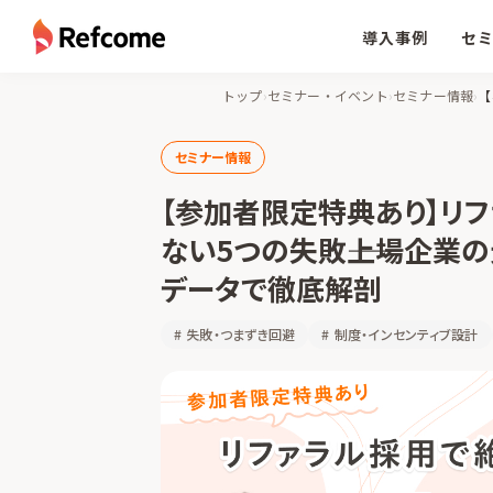
導入事例
セ
トップ
›
セミナー・イベント
›
セミナー情報
›
セミナー情報
【参加者限定特典あり】リ
ない5つの失敗――上場企業
データで徹底解剖
#
失敗・つまずき回避
#
制度・インセンティブ設計