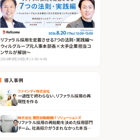
リファラル採用を定着させる7つの法則・実践編～
ウィルグループ元人事本部長×大手企業担当コ
ンサルが解説～
2026年8月20日(木) 3:00~4:00
導入事例
ファインディ株式会社
一過性で終わらない、リファラル採用の再
現性を作る
株式会社 豊田自動織機ITソリューションズ
リファラル採用の再始動を決めた採用部門
チーム。社員紹介がうまれなかった本当の
課題とは？