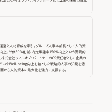
業運営と人材育成を牽引。グループ人事本部長として人的資
%向上、単価50%削減、内定承諾率150%向上という驚異的
り、株式会社ウィルオブ・パートナーのCS責任者として企業の
いやWell-being向上を軸とした戦略的人事の知見を活
両面から人的資本の最大化を強力に支援する。