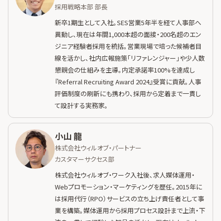
採用戦略本部 部長
新卒1期生として入社。SES営業5年半を経て人事部へ
異動し、現在は年間1,000本超の面接・200名超のエン
ジニア経験者採用を統括。営業現場で培った候補者目
線を活かし、社内広報施策「リファレンジャー」や少人数
懇親会の仕組みを主導。内定承諾率100%を達成し
『Referral Recruiting Award 2024』受賞に貢献。人事
評価制度の刷新にも携わり、採用から定着まで一貫し
て設計する実務家。
小山 龍
株式会社ウィルオブ・パートナー
カスタマーサクセス部
株式会社ウィルオブ・ワーク入社後、求人媒体運用・
Webプロモーション・マーケティングを歴任。2015年に
は採用代行（RPO）サービスの立ち上げ責任者として事
業を構築。媒体運用から採用プロセス設計まで上流・下