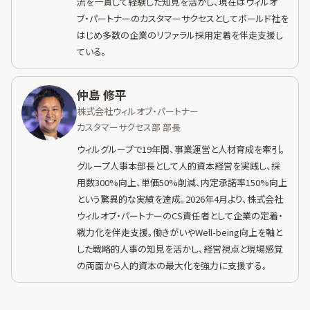
流を一貫して経験した知見を活かし、現在はウィルオ
ブ・パートナーのカスタマーサクセスとしてボールド社を
はじめ多数の企業のリファラル採用定着を伴走支援し
ている。
仲島 修平
株式会社ウィルオブ・パートナー
カスタマーサクセス部 部長
ウィルグループで19年間、事業運営と人材育成を牽引。
グループ人事本部長として人的資本経営を実践し、採
用数300%向上、単価50%削減、内定承諾率150%向上
という驚異的な実績を達成。2026年4月より、株式会社
ウィルオブ・パートナーのCS責任者として企業の定着・
戦力化を伴走支援。働きがいやWell-being向上を軸と
した戦略的人事の知見を活かし、経営視点と現場感覚
の両面から人的資本の最大化を強力に支援する。