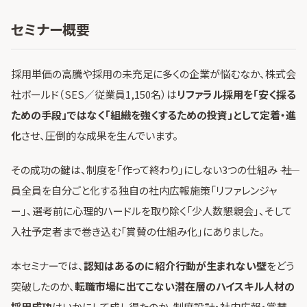
セミナー概要
採用単価の高騰や採用の未充足に多くの企業が悩むなか、株式会
社ボールド（SES／従業員1,150名）は
リファラル採用を「安く採る
ための手段」ではなく「組織を強くするための投資」として定着・進
化
させ、圧倒的な成果を生んでいます。
その成功の鍵は、制度を「作って終わり」にしない3つの仕組み ―― 社
員全員を自分ごと化する独自の社内広報施策「リファレンジャ
ー」、選考前に心理的ハードルを取り除く「少人数懇親会」、そして
入社予定者まで巻き込む「賞賛の仕組み化」にありました。
本セミナーでは、
認知はあるのに紹介行動が生まれない壁
をどう
突破したのか、
転職市場に出てこない潜在層のハイスキル人材の
採用成功
はいかにして成し得たのか、制度設計・社内広報・賞賛