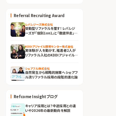
Referral Recruiting Award
レバレジーズ株式会社
受動型リファラルを覆す！レバレジ
ーズが「個別1on1」と「徹底伴走」で
挑む採用の正攻法とは
KDDIアジャイル開発センター株式会社
実体験が人を動かす。推進者2人が
リファラル入社のKDDIアジャイル開
発センターが挑むエンジニア採用
シェアフル株式会社
自然発生から戦略的施策へ――シェアフ
ル流リファラル採用の段階的進化論
Refcome Insightブログ
キャリア採用とは？中途採用との違
いや2026年の最新動向を解説