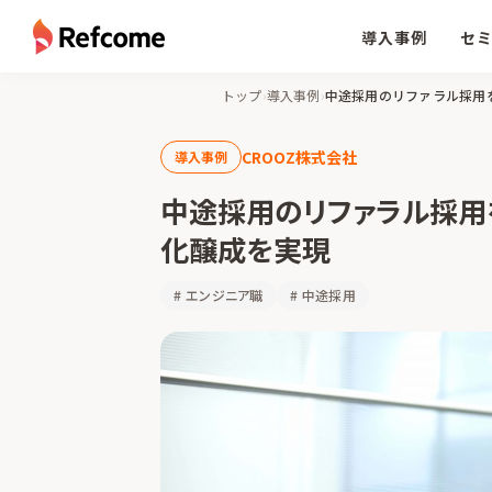
導入事例
セ
トップ
›
導入事例
›
中途採用のリファラル採用
CROOZ株式会社
導入事例
中途採用のリファラル採用
化醸成を実現
#
エンジニア職
#
中途採用