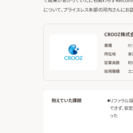
について、プライスレス本部の河内さんにお
CROOZ株式
業種
I
所在地
東
従業員数
約
採用職種
エ
抱えていた課題
リファラル
できず、安
った