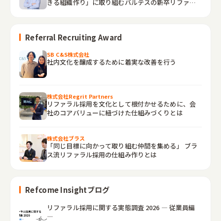
きる組織作り」に取り組むバルテスの新卒リファラ
ルとは
Referral Recruiting Award
SB C&S株式会社
社内文化を醸成するために着実な改善を行う
株式会社Regrit Partners
リファラル採用を文化として根付かせるために、会
社のコアバリューに紐づけた仕組みづくりとは
株式会社ブラス
「同じ目標に向かって取り組む仲間を集める」 ブラ
ス流リファラル採用の仕組み作りとは
Refcome Insightブログ
リファラル採用に関する実態調査 2026 ― 従業員編
―