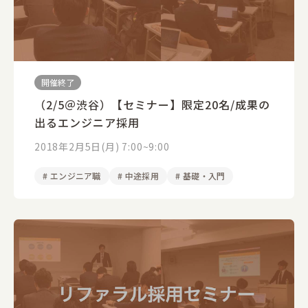
開催終了
（2/5＠渋谷）【セミナー】限定20名/成果の
出るエンジニア採用
2018年2月5日(月) 7:00~9:00
#
エンジニア職
#
中途採用
#
基礎・入門