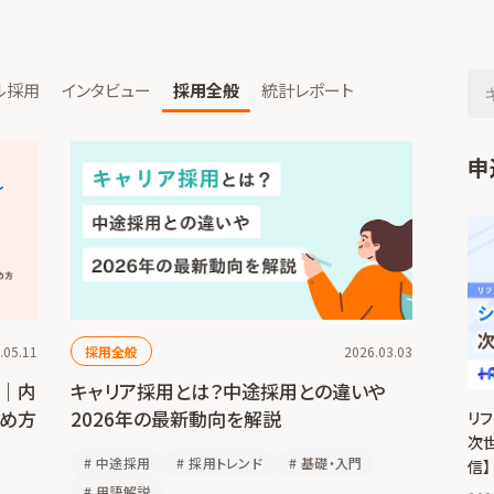
ル採用
インタビュー
採用全般
統計レポート
申
.05.11
採用全般
2026.03.03
ド｜内
キャリア採用とは？中途採用との違いや
進め方
2026年の最新動向を解説
リ
次
#
中途採用
#
採用トレンド
#
基礎・入門
信】
#
用語解説