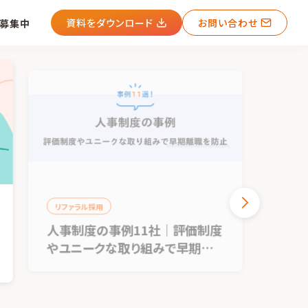
資料をダウンロード
お問い合わせ
募集中
リファラル採用
リファラル採用
人事制度の事例11社｜評価制度
リファラル採
やユニークな取り組みで早期離
ティブ）相
職を防止
外の事例も