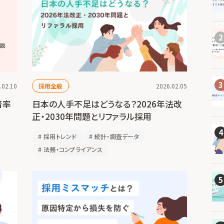
2
3
.02.10
採用全般
2026.02.05
着率
日本の人手不足はどうなる？2026年法改
正・2030年問題とリファラル採用
4
#
採用トレンド
#
統計・調査データ
#
法務・コンプライアンス
5