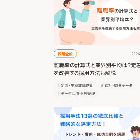
採用全般
2026
離職率の計算式と業界別平均は？定
を改善する採用方法も解説
#
定着・早期離職防止
#
統計・調査データ
#
データ活用・KPI管理