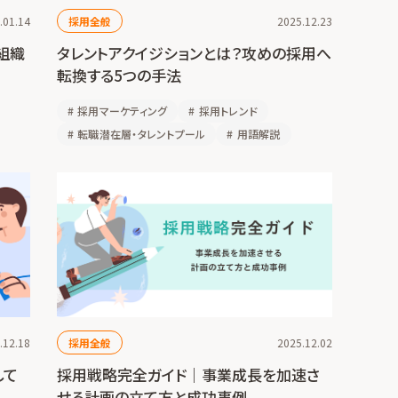
.01.14
採用全般
2025.12.23
組織
タレントアクイジションとは？攻めの採用へ
転換する5つの手法
#
採用マーケティング
#
採用トレンド
#
転職潜在層・タレントプール
#
用語解説
.12.18
採用全般
2025.12.02
して
採用戦略完全ガイド｜事業成長を加速さ
せる計画の立て方と成功事例