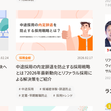
202
7:0
.02.24
採用全般
2026.02.17
リ
ウ
決へ
中途採用の内定辞退を防止する採用戦略
サ
とは？2026年最新動向とリファラル採用に
202
よる解決策をご紹介
#
中途採用
#
候補者体験・辞退防止
ラ
#
定着・早期離職防止
#
採用トレンド
1