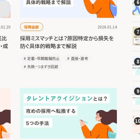
6
.01.20
採用全般
2026.01.14
7
底比
採用ミスマッチとは？原因特定から損失を
・成
防ぐ具体的戦略まで解説
#
定着・早期離職防止
#
面接・選考
8
#
失敗・つまずき回避
9
1