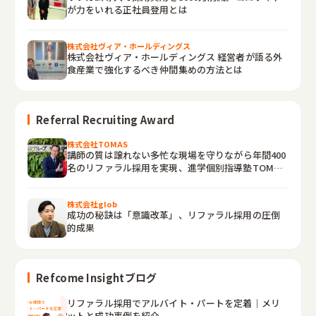
が力をいれる正社員登用とは
株式会社ヴィア・ホールディングス
株式会社ヴィア・ホールディングス 経営者が語る外
食産業で強化するべき仲間集めの方法とは
Referral Recruiting Award
株式会社TOMAS
講師の質は譲れない――多忙な現場を守りながら年間400
名のリファラル採用を実現、進学個別指導塾TOMAS
の“後方支援”戦略
株式会社glob
成功の秘訣は「意識改革」、リファラル採用の圧倒
的成果
Refcome Insightブログ
リファラル採用でアルバイト・パートを定着｜メリ
ットと成功事例を紹介