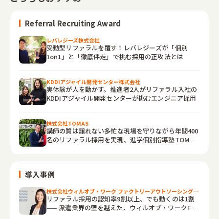
Referral Recruiting Award
レバレジーズ株式会社
受動型リファラルを覆す！レバレジーズが「個別
1on1」と「徹底伴走」で挑む採用の正攻法とは
KDDIアジャイル開発センター株式会社
実体験が人を動かす。推進者2人がリファラル入社の
KDDIアジャイル開発センターが挑むエンジニア採用
株式会社TOMAS
講師の質は譲れない――多忙な現場を守りながら年間400
名のリファラル採用を実現、進学個別指導塾TOMAS
の“後方支援”戦略
導入事例
株式会社ウィルオブ・ワーク ファクトリーアウトソーシング事業部
リファラル採用の認知率9割以上、でも動くのは1割
—— 派遣業界の壁を越えた、ウィルオブ・ワークFO
事業部の1年間