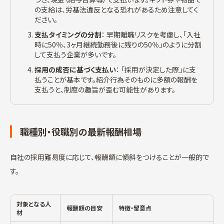
の支給は、労基法違反となる恐れがあるため注意してく
ださい。
支払タイミングの分割
： 早期離職リスクを考慮し、「入社
時に50％、3ヶ月継続勤務後に残りの50％」のように分割
して支払う企業が多いです。
採用の成否に基づく支払い
： 「採用が決定した際」に支
払うことが基本です。紹介行為そのものに多額の報酬を
支払うと、制度の趣旨が歪む可能性があります。
職種別・役職別の最新報酬相場
自社の採用難易度に応じて、報酬額に傾斜をつけることが一般的で
す。
対象となる人
報酬額の目安
特徴・留意点
材