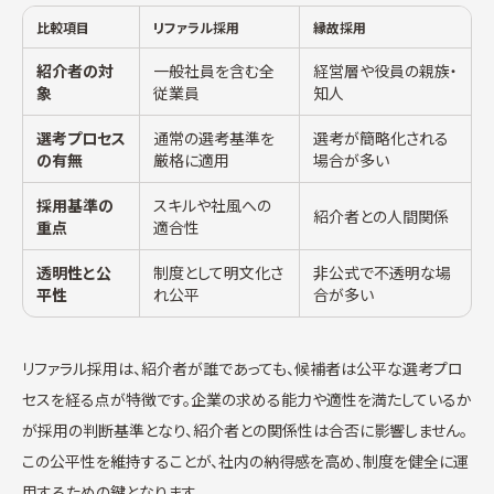
比較項目
リファラル採用
縁故採用
紹介者の対
一般社員を含む全
経営層や役員の親族・
象
従業員
知人
選考プロセス
通常の選考基準を
選考が簡略化される
の有無
厳格に適用
場合が多い
採用基準の
スキルや社風への
紹介者との人間関係
重点
適合性
透明性と公
制度として明文化さ
非公式で不透明な場
平性
れ公平
合が多い
リファラル採用は、紹介者が誰であっても、候補者は公平な選考プロ
セスを経る点が特徴です。企業の求める能力や適性を満たしているか
が採用の判断基準となり、紹介者との関係性は合否に影響しません。
この公平性を維持することが、社内の納得感を高め、制度を健全に運
用するための鍵となります。