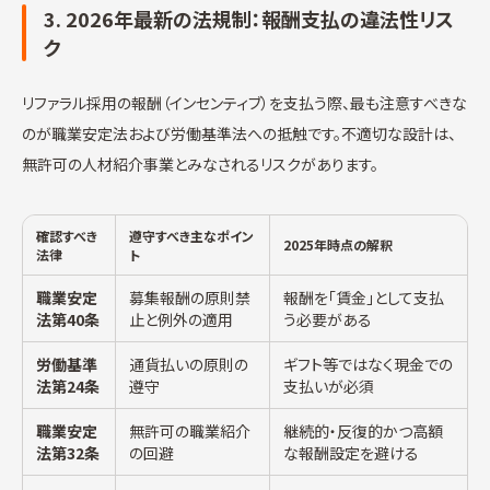
3. 2026年最新の法規制：報酬支払の違法性リス
ク
リファラル採用の報酬（インセンティブ）を支払う際、最も注意すべきな
のが職業安定法および労働基準法への抵触です。不適切な設計は、
無許可の人材紹介事業とみなされるリスクがあります。
確認すべき
遵守すべき主なポイン
2025年時点の解釈
法律
ト
職業安定
募集報酬の原則禁
報酬を「賃金」として支払
法第40条
止と例外の適用
う必要がある
労働基準
通貨払いの原則の
ギフト等ではなく現金での
法第24条
遵守
支払いが必須
職業安定
無許可の職業紹介
継続的・反復的かつ高額
法第32条
の回避
な報酬設定を避ける