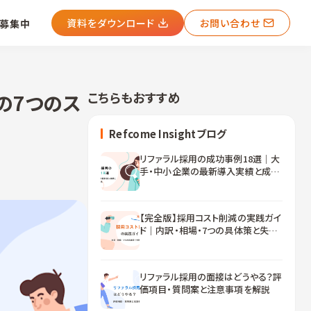
資料をダウンロード
お問い合わせ
募集中
こちらもおすすめ
の7つのス
Refcome Insightブログ
リファラル採用の成功事例18選｜大
手・中小企業の最新導入実績と成功
企業の共通点【2026年版】
【完全版】採用コスト削減の実践ガイ
ド｜内訳・相場・7つの具体策と失敗
しない進め方
リファラル採用の面接はどうやる？評
価項目・質問案と注意事項を解説