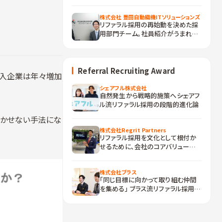
株式会社 豊田自動織機ITソリューションズ
リファラル採用の再始動を決めた採
用部門チーム。社員紹介がうまれな
かった本当の課題とは？
Referral Recruiting Award
、導入企業は年々増加
シェアフル株式会社
自然発生から戦略的施策へ――シェアフ
ル流リファラル採用の段階的進化論
欠かせない手法にな
株式会社Regrit Partners
リファラル採用を文化として根付か
せるために、会社のコアバリューに
紐づけた仕組みづくりとは
株式会社ブラス
「同じ目標に向かって取り組む仲間
を集める」 ブラス流リファラル採用の
仕組み作りとは