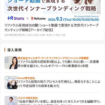
リファラル採用成功の鍵！ショート動画で実現する次世代インナーブ
ランディング戦略【アーカイブ配信】
2026年9月3日(木) 1:00~2:00 / 4:00~4:00 / 7:00~7:00
導入事例
株式会社ウィルオブ・ワーク ファクトリーアウトソーシング事業部
リファラル採用の認知率9割以上、でも動くのは1割—— 派遣業
界の壁を越えた、ウィルオブ・ワークFO事業部の1年間
freee株式会社
リファラル採用の紹介プロセスを可視化し、簡易化することによ
って中途採用での成果を最大化
バルテス株式会社
「社員が働きがいを感じ、自信を持ってオススメできる組織作り」