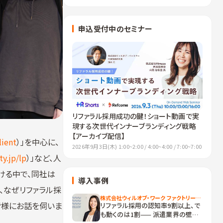
申込受付中のセミナー
リファラル採用成功の鍵！ショート動画で実
現する次世代インナーブランディング戦略
【アーカイブ配信】
lient
）」を中心に、
2026年9月3日(木) 1:00~2:00 / 4:00~4:00 / 7:00~7:00
ty.jp/lp
）」など、人
続ける中で、同社は
導入事例
、なぜリファラル採
株式会社ウィルオブ・ワーク ファクトリーアウトソーシング事業部
皆様にお話を伺いま
リファラル採用の認知率9割以上、で
も動くのは1割—— 派遣業界の壁を