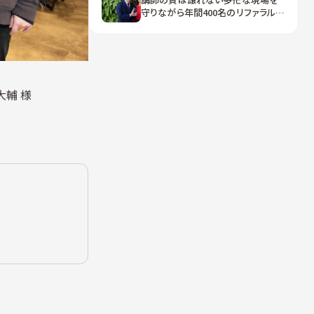
守りながら年間400名のリファラル採
用を実現、進学個別指導塾TOMAS
の“後方支援”戦略
大輔 様