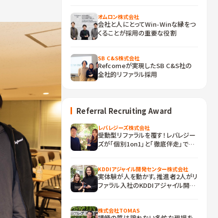
越えた、ウィルオブ・ワークFO事業部
の1年間
オムロン株式会社
会社と人にとってWin-Winな縁をつ
くることが採用の重要な役割
SB C&S株式会社
Refcomeが実現したSB C&S社の
全社的リファラル採用
Referral Recruiting Award
レバレジーズ株式会社
受動型リファラルを覆す！レバレジー
ズが「個別1on1」と「徹底伴走」で挑
む採用の正攻法とは
KDDIアジャイル開発センター株式会社
実体験が人を動かす。推進者2人がリ
ファラル入社のKDDIアジャイル開発
センターが挑むエンジニア採用
株式会社TOMAS
講師の質は譲れない――多忙な現場を