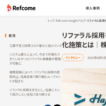
導入事例
トップ
›
Refcome Insightブログ
›
リファラル採用を
リファラル採用を
目次
化施策とは｜株式
工数不足と採用コスト増大に悩んでいた
システム導入によって、今まで可視化で
2023年6月5
インタビュー
きていなかったリファラル候補者の管理
が可能に
施策実施によって、リファラル採用の認
知向上、社員全員で取り組むムーブメン
トが起きた
リファラル採用を文化にし、社員にとっ
て紹介したい会社であり続ける